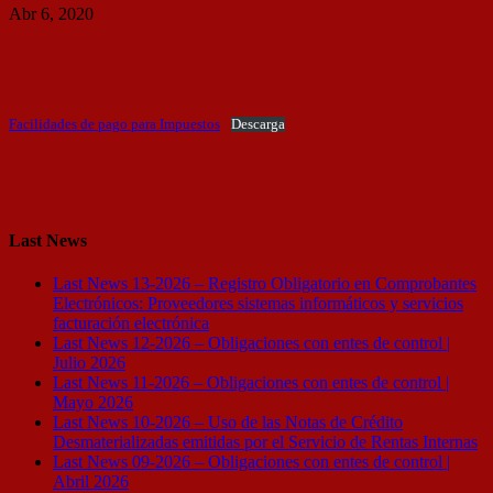
Abr 6, 2020
Facilidades de pago para Impuestos
Descarga
Last News
Last News 13-2026 – Registro Obligatorio en Comprobantes
Electrónicos: Proveedores sistemas informáticos y servicios
facturación electrónica
Last News 12-2026 – Obligaciones con entes de control |
Julio 2026
Last News 11-2026 – Obligaciones con entes de control |
Mayo 2026
Last News 10-2026 – Uso de las Notas de Crédito
Desmaterializadas emitidas por el Servicio de Rentas Internas
Last News 09-2026 – Obligaciones con entes de control |
Abril 2026