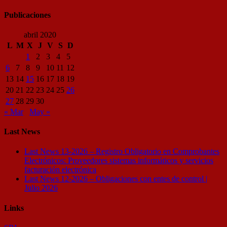
Publicaciones
abril 2020
L
M
X
J
V
S
D
1
2
3
4
5
6
7
8
9
10
11
12
13
14
15
16
17
18
19
20
21
22
23
24
25
26
27
28
29
30
« Mar
May »
Last News
Last News 13-2026 – Registro Obligatorio en Comprobantes
Electrónicos: Proveedores sistemas informáticos y servicios
facturación electrónica
Last News 12-2026 – Obligaciones con entes de control |
Julio 2026
Links