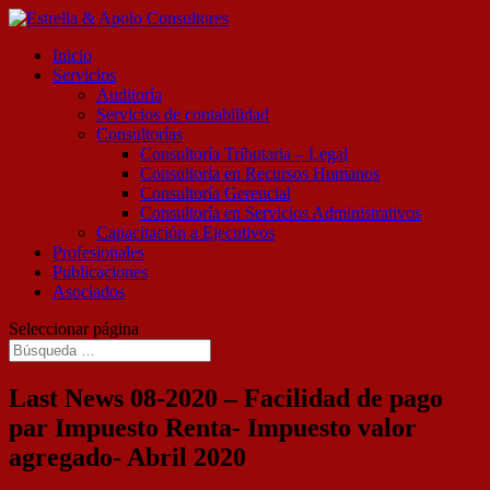
Inicio
Servicios
Auditoría
Servicios de contabilidad
Consultorías
Consultoría Tributaria – Legal
Consultoría en Recursos Humanos
Consultoría Gerencial
Consultoría en Servicios Administrativos
Capacitación a Ejecutivos
Profesionales
Publicaciones
Asociados
Seleccionar página
Last News 08-2020 – Facilidad de pago
par Impuesto Renta- Impuesto valor
agregado- Abril 2020