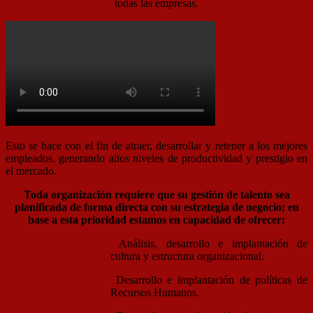
todas las empresas.
Esto se hace con el fin de atraer, desarrollar y retener a los mejores
empleados, generando altos niveles de productividad y prestigio en
el mercado.
Toda organización requiere que su gestión de talento sea
planificada de forma directa con su estrategia de negocio; en
base a esta prioridad estamos en capacidad de ofrecer:
Análisis, desarrollo e implantación de
cultura y estructura organizacional.
Desarrollo e implantación de políticas de
Recursos Humanos.