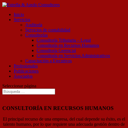
Inicio
Servicios
Auditoría
Servicios de contabilidad
Consultorías
Consultoría Tributaria – Legal
Consultoría en Recursos Humanos
Consultoría Gerencial
Consultoría en Servicios Administrativos
Capacitación a Ejecutivos
Profesionales
Publicaciones
Asociados
Seleccionar página
CONSULTORÍA EN RECURSOS HUMANOS
El principal recurso de una empresa, del cual depende su éxito, es el
talento humano, por lo que requiere una adecuada gestión dentro de