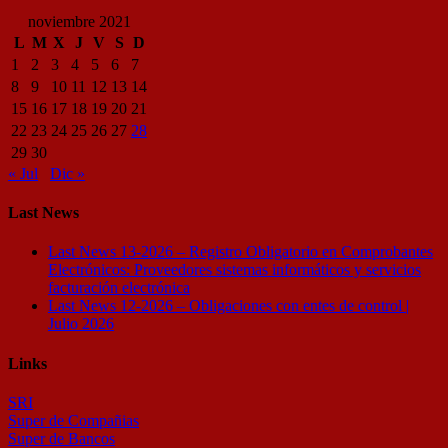
noviembre 2021
L
M
X
J
V
S
D
1
2
3
4
5
6
7
8
9
10
11
12
13
14
15
16
17
18
19
20
21
22
23
24
25
26
27
28
29
30
« Jul
Dic »
Last News
Last News 13-2026 – Registro Obligatorio en Comprobantes
Electrónicos: Proveedores sistemas informáticos y servicios
facturación electrónica
Last News 12-2026 – Obligaciones con entes de control |
Julio 2026
Links
SRI
Super de Compañias
Super de Bancos