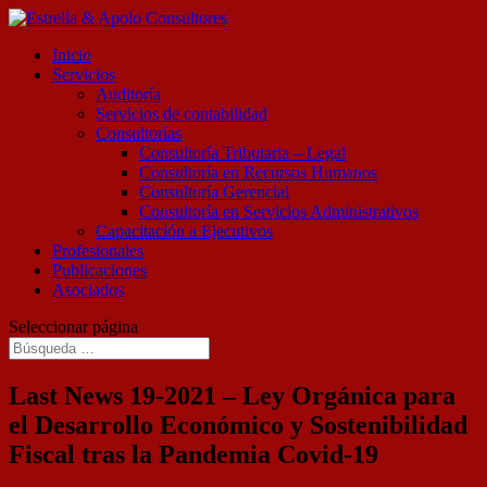
Inicio
Servicios
Auditoría
Servicios de contabilidad
Consultorías
Consultoría Tributaria – Legal
Consultoría en Recursos Humanos
Consultoría Gerencial
Consultoría en Servicios Administrativos
Capacitación a Ejecutivos
Profesionales
Publicaciones
Asociados
Seleccionar página
Last News 19-2021 – Ley Orgánica para
el Desarrollo Económico y Sostenibilidad
Fiscal tras la Pandemia Covid-19