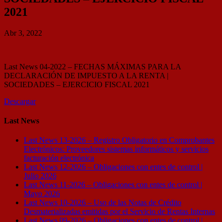
2021
Abr 3, 2022
Last News 04-2022 – FECHAS MÁXIMAS PARA LA
DECLARACIÓN DE IMPUESTO A LA RENTA |
SOCIEDADES – EJERCICIO FISCAL 2021
Descargar
Last News
Last News 13-2026 – Registro Obligatorio en Comprobantes
Electrónicos: Proveedores sistemas informáticos y servicios
facturación electrónica
Last News 12-2026 – Obligaciones con entes de control |
Julio 2026
Last News 11-2026 – Obligaciones con entes de control |
Mayo 2026
Last News 10-2026 – Uso de las Notas de Crédito
Desmaterializadas emitidas por el Servicio de Rentas Internas
Last News 09-2026 – Obligaciones con entes de control |