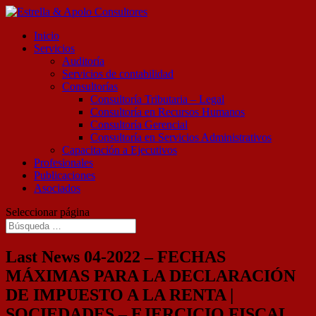
Inicio
Servicios
Auditoría
Servicios de contabilidad
Consultorías
Consultoría Tributaria – Legal
Consultoría en Recursos Humanos
Consultoría Gerencial
Consultoría en Servicios Administrativos
Capacitación a Ejecutivos
Profesionales
Publicaciones
Asociados
Seleccionar página
Last News 04-2022 – FECHAS
MÁXIMAS PARA LA DECLARACIÓN
DE IMPUESTO A LA RENTA |
SOCIEDADES – EJERCICIO FISCAL