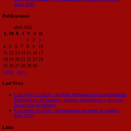
Abril 2026
Publicaciones
abril 2022
L
M
X
J
V
S
D
1
2
3
4
5
6
7
8
9
10
11
12
13
14
15
16
17
18
19
20
21
22
23
24
25
26
27
28
29
30
« Mar
Jun »
Last News
Last News 13-2026 – Registro Obligatorio en Comprobantes
Electrónicos: Proveedores sistemas informáticos y servicios
facturación electrónica
Last News 12-2026 – Obligaciones con entes de control |
Julio 2026
Links