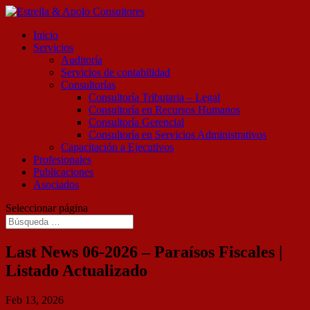
Inicio
Servicios
Auditoría
Servicios de contabilidad
Consultorías
Consultoría Tributaria – Legal
Consultoría en Recursos Humanos
Consultoría Gerencial
Consultoría en Servicios Administrativos
Capacitación a Ejecutivos
Profesionales
Publicaciones
Asociados
Seleccionar página
Last News 06-2026 – Paraísos Fiscales |
Listado Actualizado
Feb 13, 2026