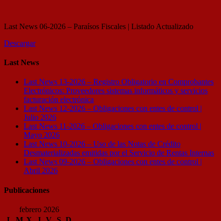
Last News 06-2026 – Paraísos Fiscales | Listado Actualizado
Descargar
Last News
Last News 13-2026 – Registro Obligatorio en Comprobantes
Electrónicos: Proveedores sistemas informáticos y servicios
facturación electrónica
Last News 12-2026 – Obligaciones con entes de control |
Julio 2026
Last News 11-2026 – Obligaciones con entes de control |
Mayo 2026
Last News 10-2026 – Uso de las Notas de Crédito
Desmaterializadas emitidas por el Servicio de Rentas Internas
Last News 09-2026 – Obligaciones con entes de control |
Abril 2026
Publicaciones
febrero 2026
L
M
X
J
V
S
D