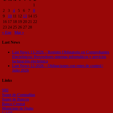
1
2
3
4
5
6
7
8
9
10
11
12
13
14
15
16
17
18
19
20
21
22
23
24
25
26
27
28
« Ene
Mar »
Last News
Last News 13-2026 – Registro Obligatorio en Comprobantes
Electrónicos: Proveedores sistemas informáticos y servicios
facturación electrónica
Last News 12-2026 – Obligaciones con entes de control |
Julio 2026
Links
SRI
Super de Compañias
Super de Bancos
Banco Central
Municipio de Quito
UAFE