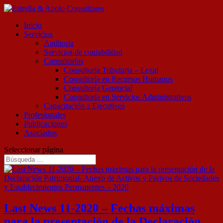
Inicio
Servicios
Auditoría
Servicios de contabilidad
Consultorías
Consultoría Tributaria – Legal
Consultoría en Recursos Humanos
Consultoría Gerencial
Consultoría en Servicios Administrativos
Capacitación a Ejecutivos
Profesionales
Publicaciones
Asociados
Seleccionar página
Last News 11-2020 – Fechas máximas
para la presentación de la Declaración