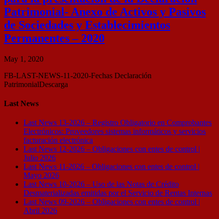
Patrimonial- Anexo de Activos y Pasivos
de Sociedades y Establecimientos
Permanentes – 2020
May 1, 2020
FB-LAST-NEWS-11-2020-Fechas Declaración
PatrimonialDescarga
Last News
Last News 13-2026 – Registro Obligatorio en Comprobantes
Electrónicos: Proveedores sistemas informáticos y servicios
facturación electrónica
Last News 12-2026 – Obligaciones con entes de control |
Julio 2026
Last News 11-2026 – Obligaciones con entes de control |
Mayo 2026
Last News 10-2026 – Uso de las Notas de Crédito
Desmaterializadas emitidas por el Servicio de Rentas Internas
Last News 09-2026 – Obligaciones con entes de control |
Abril 2026