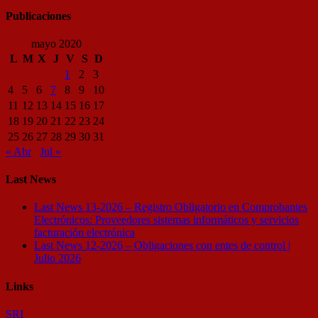
Publicaciones
mayo 2020
L
M
X
J
V
S
D
1
2
3
4
5
6
7
8
9
10
11
12
13
14
15
16
17
18
19
20
21
22
23
24
25
26
27
28
29
30
31
« Abr
Jul »
Last News
Last News 13-2026 – Registro Obligatorio en Comprobantes
Electrónicos: Proveedores sistemas informáticos y servicios
facturación electrónica
Last News 12-2026 – Obligaciones con entes de control |
Julio 2026
Links
SRI